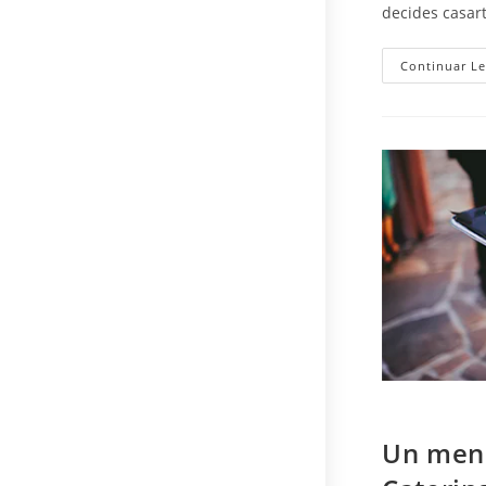
decides casar
Continuar L
Un menú