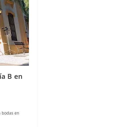
ía B en
a bodas en