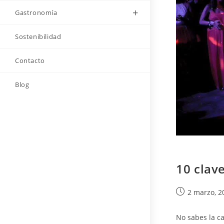
Gastronomía
Sostenibilidad
Contacto
Blog
10 clav
Publicación
2 marzo, 2
de
la
No sabes la c
entrada: