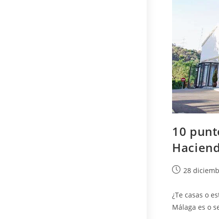
10 punt
Haciend
Publicación
28 diciemb
de
la
¿Te casas o e
entrada:
Málaga es o se