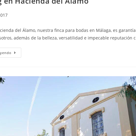
g en Hacienda del Álamo
2017
cienda del Álamo, nuestra finca para bodas en Málaga, es garantía 
otros, además de la belleza, versatilidad e impecable reputación 
Un
eyendo
Menú
De
Bodas
A
Medida
Con
Alabardero
Catering
En
Hacienda
Del
Álamo