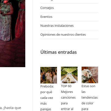
Consejos
Eventos
Nuestras instalaciones
Opiniones de nuestros clientes
Últimas entradas
TOP 60
Estas son
Preboda:
Mejores
las
por qué
canciones
tendencias
cada vez
para
de color
más
a, ¡hasta que
entrar al
para
parejas