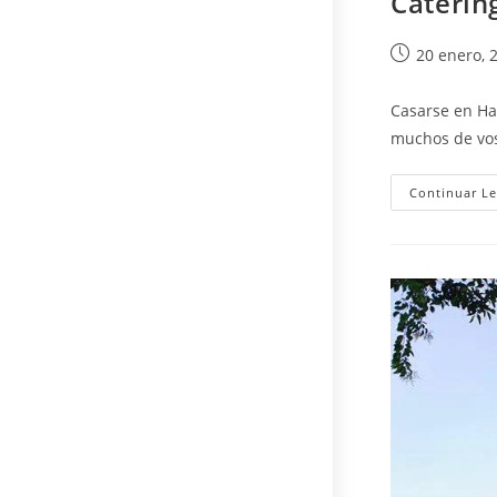
Caterin
Publicación
20 enero, 
de
la
Casarse en Ha
entrada:
muchos de vos
Continuar L