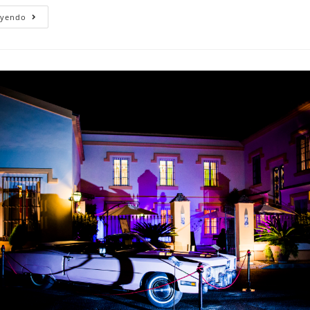
10
eyendo
Puntos
Básicos
Que
Debes
Elegir
Para
Tu
Día
B
En
Hacienda
Del
Álamo