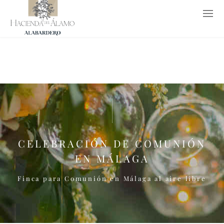
952 65 26 53
619 77 62 37
info@haciendadelalamo.es
EN
CELEBRACIÓN DE COMUNIÓN
EN MÁLAGA
Finca para Comunión en Málaga al aire libre