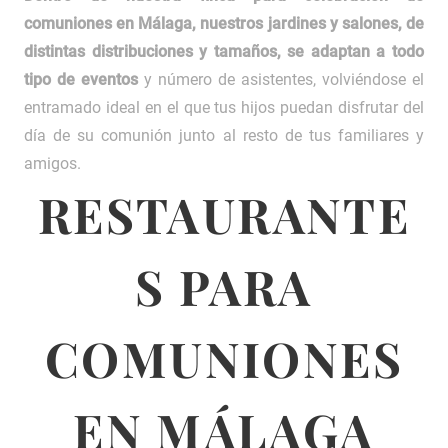
comuniones en Málaga, nuestros jardines y salones, de
distintas distribuciones y tamaños, se adaptan a todo
tipo de eventos
y número de asistentes, volviéndose el
entramado ideal en el que tus hijos puedan disfrutar del
día de su comunión junto al resto de tus familiares y
amigos.
RESTAURANTE
S PARA
COMUNIONES
EN MÁLAGA