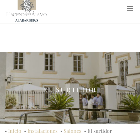
952 65 26 53
619 77 62 37
info@haciendadelalamo.es
EN
EL SURTIDOR
•
Inicio
•
Instalaciones
•
Salones
•
El surtidor