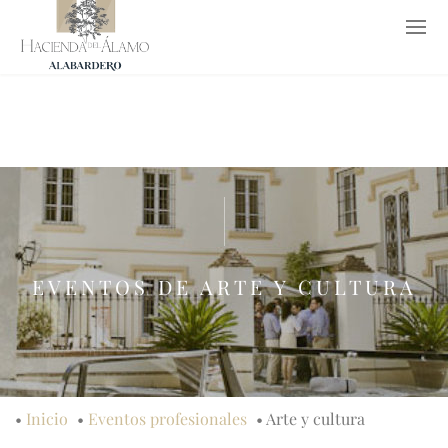
952 65 26 53
619 77 62 37
info@haciendadelalamo.es
EN
EVENTOS DE ARTE Y CULTURA
•
Inicio
•
Eventos profesionales
•
Arte y cultura