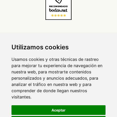
Utilizamos cookies
Usamos cookies y otras técnicas de rastreo
para mejorar tu experiencia de navegación en
nuestra web, para mostrarte contenidos
© 2020-2026 HACIENDA DEL ÁLAMO.
personalizados y anuncios adecuados, para
®
WEB REALIZADA POR
VISIONCLICK
analizar el tráfico en nuestra web y para
Aviso legal
comprender de donde llegan nuestros
visitantes.
Política de cookies
Política de privacidad
Aceptar