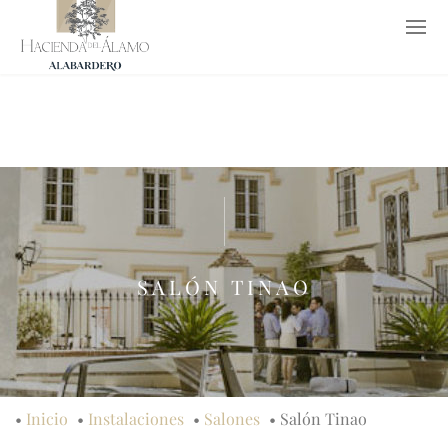
952 65 26 53
619 77 62 37
info@haciendadelalamo.es
EN
SALÓN TINAO
•
Inicio
•
Instalaciones
•
Salones
•
Salón Tinao