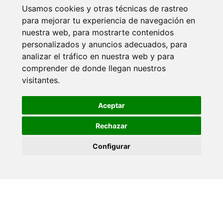
Usamos cookies y otras técnicas de rastreo
para mejorar tu experiencia de navegación en
nuestra web, para mostrarte contenidos
personalizados y anuncios adecuados, para
analizar el tráfico en nuestra web y para
comprender de donde llegan nuestros
visitantes.
© 2020-2026 HACIENDA DEL ÁLAMO.
®
WEB REALIZADA POR
VISIONCLICK
Aceptar
Aviso legal
Rechazar
Política de cookies
Configurar
Política de privacidad
Configurar cookies