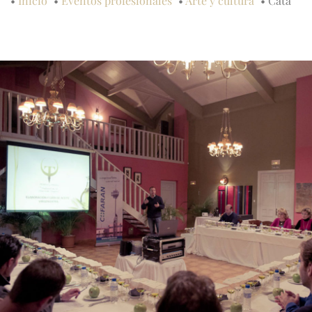
•
Inicio
•
Eventos profesionales
•
Arte y cultura
•
Cata