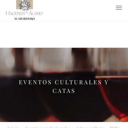
952 65 26 53
619 77 62 37
info@haciendadelalamo.es
EN
EVENTOS CULTURALES Y
CATAS