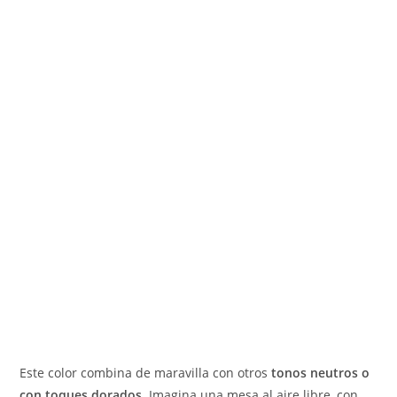
Este color combina de maravilla con otros
tonos neutros o
con toques dorados
. Imagina una mesa al aire libre, con