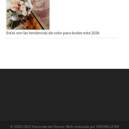
Estas son las tendencias de color para bodas este 2026
© 2020-2023 Hacienda del Álamo. Web realizada por VISIONCLICK®