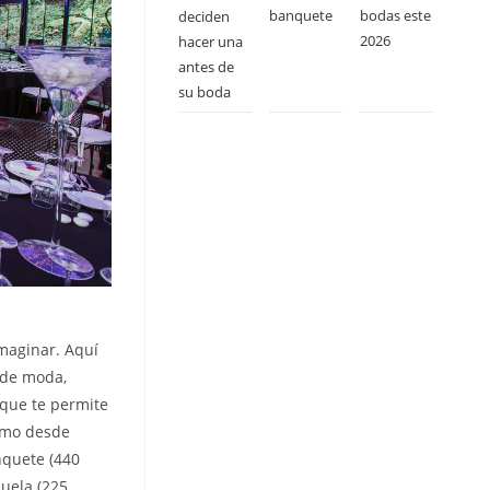
banquete
bodas este
deciden
2026
hacer una
antes de
su boda
imaginar. Aquí
s de moda,
 que te permite
lamo desde
nquete (440
cuela (225