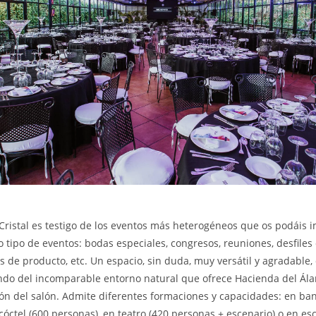
Cristal es testigo de los eventos más heterogéneos que os podáis 
 tipo de eventos: bodas especiales, congresos, reuniones, desfile
 de producto, etc. Un espacio, sin duda, muy versátil y agradable,
ando del incomparable entorno natural que ofrece Hacienda del Á
cón del salón. Admite diferentes formaciones y capacidades: en ba
cóctel (600 personas), en teatro (420 personas + escenario) o en es