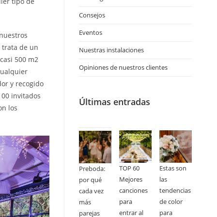
ier tipo de
Consejos
Eventos
 nuestros
 trata de un
Nuestras instalaciones
 casi 500 m2
Opiniones de nuestros clientes
cualquier
dor y recogido
100 invitados
Últimas entradas
on los
TOP 60
Estas son
Preboda:
Mejores
las
por qué
canciones
tendencias
cada vez
para
de color
más
entrar al
para
parejas