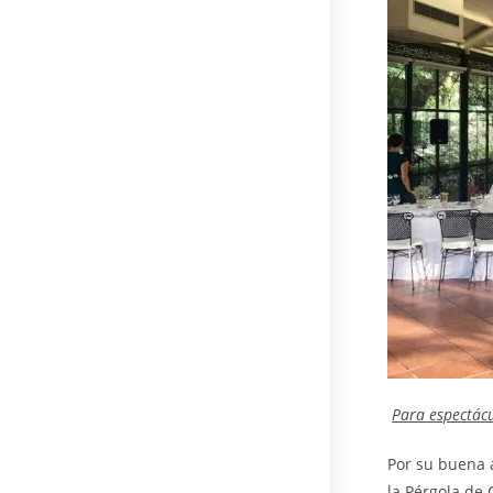
Para espectác
Por su buena a
la Pérgola de 