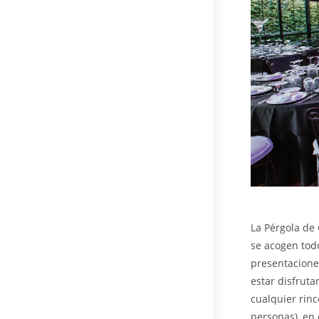
La Pérgola de 
se acogen todo
presentaciones
estar disfrut
cualquier rin
personas), en 