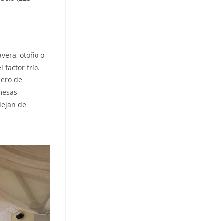
avera, otoño o
 factor frío.
mero de
 mesas
dejan de