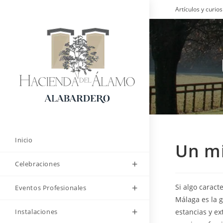
Saltar
Artículos y curi
al
contenido
Inicio
Un mi
Celebraciones
Si algo caract
Eventos Profesionales
Málaga es la g
Instalaciones
estancias y ex