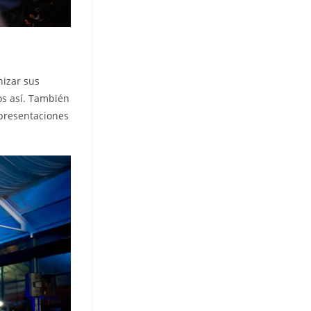
izar sus
os así. También
 presentaciones