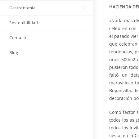
HACIENDA DE
Gastronomía
«Nada más div
Sostenibilidad
celebren con 
el pasado vie
Contacto
que celebran
tendencias, p
Blog
unos 500m2 de
pusieron todo
faltó un det
maravilloso t
Buganvilla, d
decoración por
Como factor s
todos los asi
todos los invi
fiesta, en la 