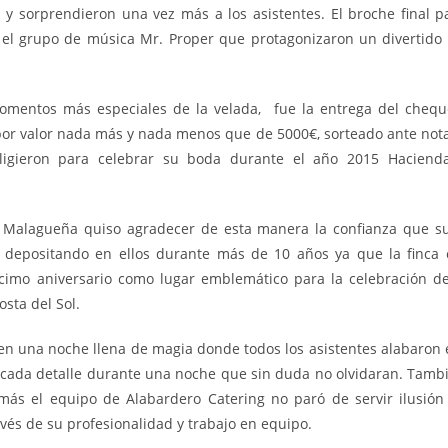
y sorprendieron una vez más a los asistentes. El broche final p
o el grupo de música Mr. Proper que protagonizaron un divertido 
mentos más especiales de la velada, fue la entrega del cheque
 por valor nada más y nada menos que de 5000€, sorteado ante nota
eligieron para celebrar su boda durante el año 2015 Hacien
Malagueña quiso agradecer de esta manera la confianza que sus
 depositando en ellos durante más de 10 años ya que la finca 
imo aniversario como lugar emblemático para la celebración de
osta del Sol.
n una noche llena de magia donde todos los asistentes alabaron 
 cada detalle durante una noche que sin duda no olvidaran. Tam
ás el equipo de Alabardero Catering no paró de servir ilusión
avés de su profesionalidad y trabajo en equipo.