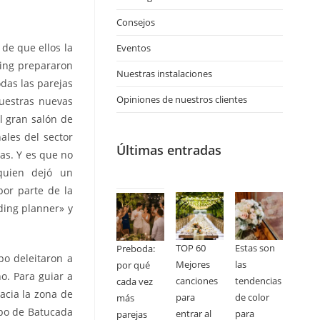
Consejos
de que ellos la
Eventos
ring prepararon
Nuestras instalaciones
das las parejas
Opiniones de nuestros clientes
uestras nuevas
l gran salón de
ales del sector
Últimas entradas
as. Y es que no
 quien dejó un
por parte de la
ding planner» y
TOP 60
Estas son
Preboda:
po deleitaron a
Mejores
las
por qué
o. Para guiar a
canciones
tendencias
cada vez
acia la zona de
para
de color
más
rupo de Batucada
entrar al
para
parejas