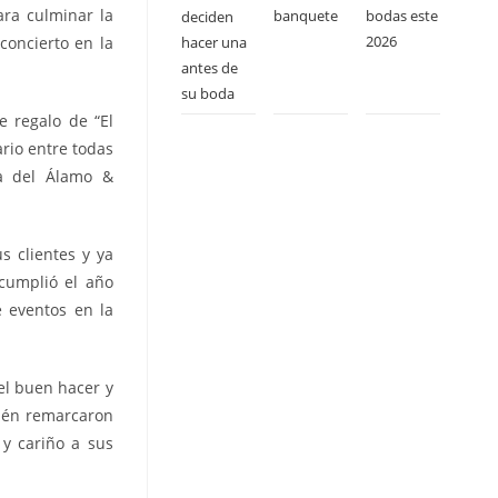
ara culminar la
banquete
bodas este
deciden
2026
hacer una
concierto en la
antes de
su boda
 regalo de “El
rio entre todas
da del Álamo &
 clientes y ya
cumplió el año
 eventos en la
el buen hacer y
bién remarcaron
 y cariño a sus