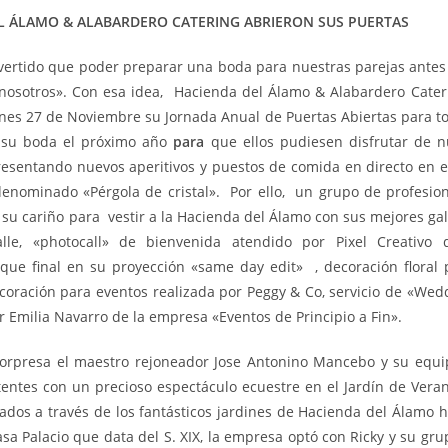
L ÁLAMO & ALABARDERO CATERING ABRIERON SUS PUERTAS
ertido que poder preparar una boda para nuestras parejas antes 
nosotros». Con esa idea, Hacienda del Álamo & Alabardero Cate
rnes 27 de Noviembre su Jornada Anual de Puertas Abiertas para to
 su boda el próximo año
para
que ellos pudiesen disfrutar de n
resentando nuevos aperitivos y puestos de comida en directo en e
nominado «Pérgola de cristal». Por ello, un grupo de profesion
 su cariño para vestir a la Hacienda del Álamo con sus mejores gal
alle, «photocall» de bienvenida atendido por Pixel Creativo
oque final en su proyección «same day edit» , decoración floral 
ecoración para eventos realizada por Peggy & Co, servicio de «Wed
 Emilia Navarro de la empresa «Eventos de Principio a Fin».
orpresa el maestro rejoneador Jose Antonino Mancebo y su equi
stentes con un precioso espectáculo ecuestre en el Jardín de Veran
tados a través de los fantásticos jardines de Hacienda del Álamo h
Casa Palacio que data del S. XIX, la empresa optó con Ricky y su g