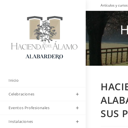
Saltar
Artículos y curi
al
contenido
H
Inicio
HACI
Celebraciones
ALAB
Eventos Profesionales
SUS 
Instalaciones