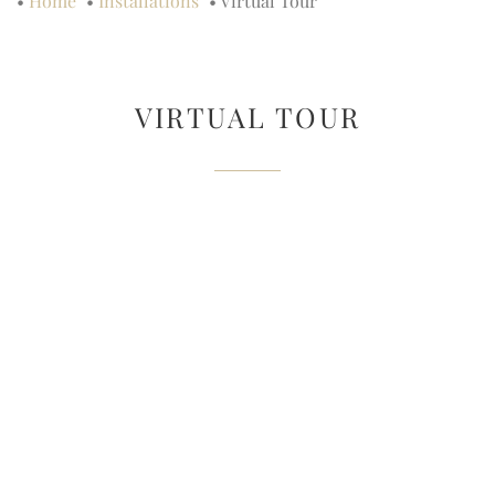
•
Home
•
Installations
•
Virtual Tour
VIRTUAL TOUR