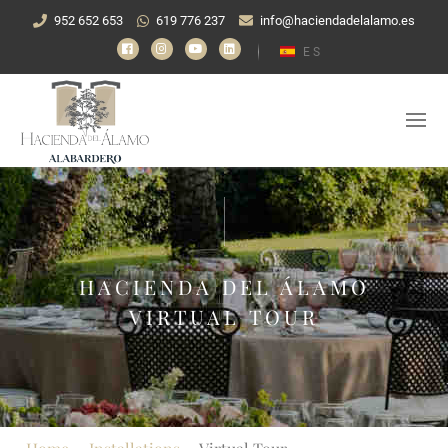
952 652 653
619 776 237
info@haciendadelalamo.es
ES
HACIENDA DEL ÁLAMO
VIRTUAL TOUR